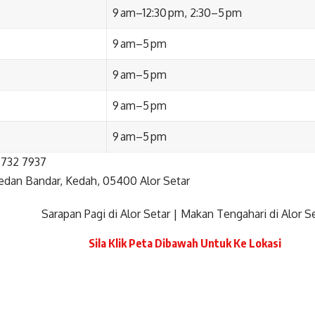
9 am–12:30 pm, 2:30–5 pm
9 am–5 pm
9 am–5 pm
9 am–5 pm
9 am–5 pm
732 7937
edan Bandar, Kedah, 05400 Alor Setar
Sarapan Pagi di Alor Setar
|
Makan Tengahari di Alor S
Sila Klik Peta Dibawah Untuk Ke Lokasi