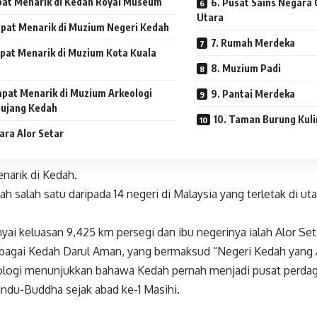
pat Menarik di Kedah Royal Museum
6. Pusat Sains Negara
Utara
pat Menarik di Muzium Negeri Kedah
7. Rumah Merdeka
pat Menarik di Muzium Kota Kuala
8. Muzium Padi
pat Menarik di Muzium Arkeologi
9. Pantai Merdeka
ujang Kedah
10. Taman Burung Kul
ara Alor Setar
arik di Kedah.
ah salah satu daripada 14 negeri di Malaysia yang terletak di 
ai keluasan 9,425 km persegi dan ibu negerinya ialah Alor Set
ebagai Kedah Darul Aman, yang bermaksud “Negeri Kedah yang
ologi menunjukkan bahawa Kedah pernah menjadi pusat perda
indu-Buddha sejak abad ke-1 Masihi.