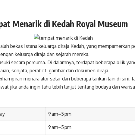
pat Menarik di Kedah Royal Museum
lah bekas Istana keluarga diraja Kedah, yang mempamerkan p
dengan keluarga diraja dan sejarah mereka.
suki secara percuma. Di dalamnya, terdapat beberapa bilik y
kaian, senjata, perabot, gambar dan dokumen diraja.
rhampiran menara alor setar dan beberapa tarikan lain di sini. 
wat jika anda ingin tahu lebih lanjut tentang budaya dan waris
ay
9 am–5 pm
9 am–5 pm