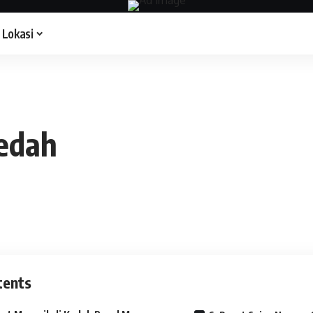
Lokasi
edah
tents