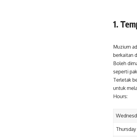
1. Tem
Muzium ada
berkaitan 
Boleh dima
seperti pa
Terletak be
untuk mela
Hours:
Wednesd
Thursday