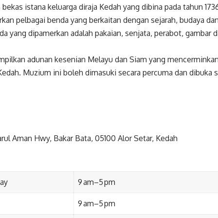
bekas istana keluarga diraja Kedah yang dibina pada tahun 1736
n pelbagai benda yang berkaitan dengan sejarah, budaya dan
da yang dipamerkan adalah pakaian, senjata, perabot, gambar 
mpilkan adunan kesenian Melayu dan Siam yang mencerminka
Kedah. Muzium ini boleh dimasuki secara percuma dan dibuka se
arul Aman Hwy, Bakar Bata, 05100 Alor Setar, Kedah
ay
9 am–5 pm
9 am–5 pm