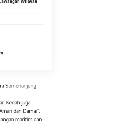
 Cawangan Wilayah
im
utara Semenanjung
ar. Kedah juga
 Aman dan Damai”.
gangan maritim dan