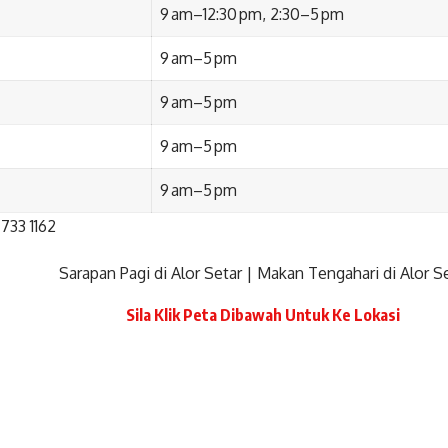
9 am–12:30 pm, 2:30–5 pm
9 am–5 pm
9 am–5 pm
9 am–5 pm
9 am–5 pm
733 1162
Sarapan Pagi di Alor Setar
|
Makan Tengahari di Alor S
Sila Klik Peta Dibawah Untuk Ke Lokasi