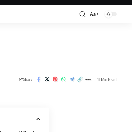
Aa
11 Min Read
Share