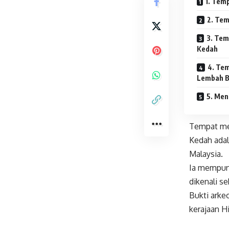
1. Tem
2. Tem
3. Tem
Kedah
4. Tem
Lembah B
5. Men
Tempat men
Kedah adal
Malaysia.
Ia mempuny
dikenali s
Bukti arke
kerajaan H